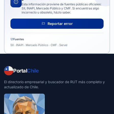
Esta información proviene de fuentes públicas oficiales:
SII, INAPI, Mercado Público y CMF. Si encuentras algo
incorrecto u obsoleto, házlo saber.
Reportar error
Fuentes
SII · INAPI · Mercado Público · CMF · Servel
Portal
Chile
El directorio empresarial y buscador de RUT más completo y
actualizado de Chile.