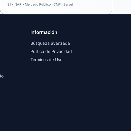
SII · INAPI · Mercado Público · CMF · Servel
Información
Búsqueda avanzada
Política de Privacidad
Términos de Uso
do