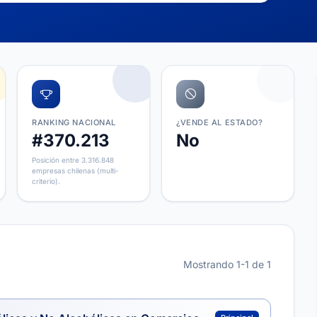
RANKING NACIONAL
¿VENDE AL ESTADO?
#370.213
No
Posición entre 3.316.848
empresas chilenas (multi-
criterio).
Mostrando 1-1 de 1