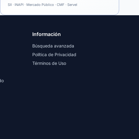
SII · INAPI · Mercado Público · CMF · Servel
Información
Búsqueda avanzada
Política de Privacidad
Términos de Uso
do