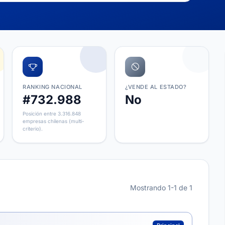
RANKING NACIONAL
¿VENDE AL ESTADO?
#732.988
No
Posición entre 3.316.848
empresas chilenas (multi-
criterio).
Mostrando 1-1 de 1