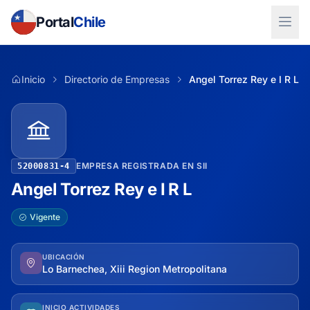
Portal
Chile
Inicio
Directorio de Empresas
Angel Torrez Rey e I R L
EMPRESA REGISTRADA EN SII
52000831-4
Angel Torrez Rey e I R L
Vigente
UBICACIÓN
Lo Barnechea, Xiii Region Metropolitana
INICIO ACTIVIDADES