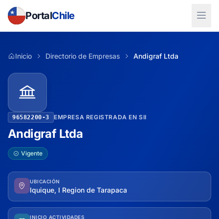
Portal
Chile
Inicio
Directorio de Empresas
Andigraf Ltda
EMPRESA REGISTRADA EN SII
96582200-3
Andigraf Ltda
Vigente
UBICACIÓN
Iquique, I Region de Tarapaca
INICIO ACTIVIDADES