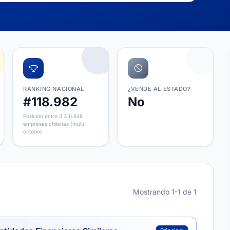
RANKING NACIONAL
¿VENDE AL ESTADO?
#118.982
No
Posición entre 3.316.848
empresas chilenas (multi-
criterio).
Mostrando 1-1 de 1