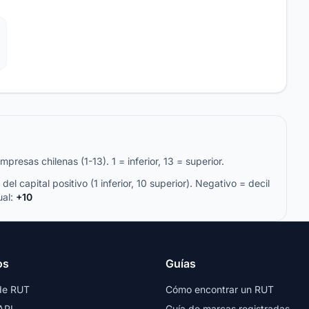
resas chilenas (1-13). 1 = inferior, 13 = superior.
del capital positivo (1 inferior, 10 superior). Negativo = decil
ual:
+10
os
Guías
de RUT
Cómo encontrar un RUT
API
Guía de marcas registradas