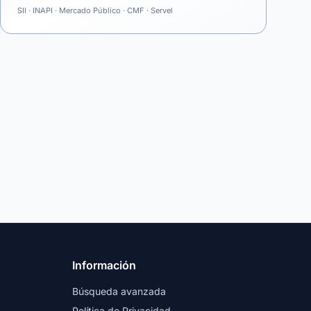
SII · INAPI · Mercado Público · CMF · Servel
Información
Búsqueda avanzada
Política de Privacidad