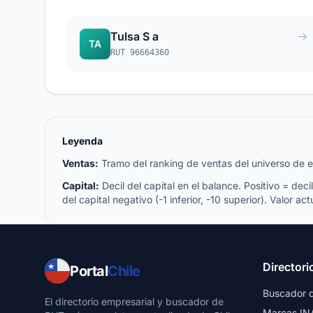
Tulsa S a
TA
RUT 96664360
Leyenda
Ventas:
Tramo del ranking de ventas del universo de emp
Capital:
Decil del capital en el balance. Positivo = decil 
del capital negativo (-1 inferior, -10 superior). Valor act
Directori
Portal
Chile
Buscador 
El directorio empresarial y buscador de
Marcas IN