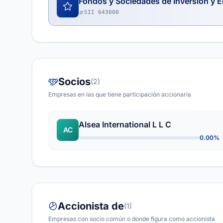
Fondos y Sociedades de Inversión y E
SII 643000
Socios
(2)
Empresas en las que tiene participación accionaria
Alsea International L L C
AC
0.00%
Accionista de
(1)
Empresas con socio común o donde figura como accionista