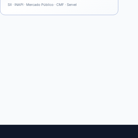
SII · INAPI · Mercado Público · CMF · Servel