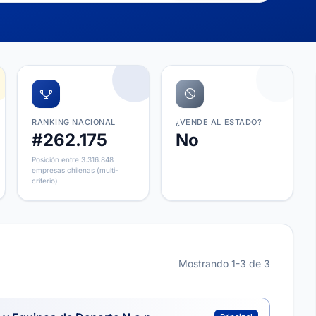
RANKING NACIONAL
¿VENDE AL ESTADO?
#262.175
No
Posición entre 3.316.848
empresas chilenas (multi-
criterio).
Mostrando 1-3 de 3