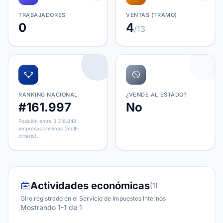
TRABAJADORES
VENTAS (TRAMO)
0
4
/13
RANKING NACIONAL
¿VENDE AL ESTADO?
#161.997
No
Posición entre 3.316.848
empresas chilenas (multi-
criterio).
Actividades económicas
(1)
Giro registrado en el Servicio de Impuestos Internos
Mostrando 1-1 de 1