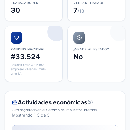
TRABAJADORES
VENTAS (TRAMO)
30
7
/13
RANKING NACIONAL
¿VENDE AL ESTADO?
#33.524
No
Posición entre 3.316.848
empresas chilenas (multi-
criterio).
Actividades económicas
(3)
Giro registrado en el Servicio de Impuestos Internos
Mostrando 1-3 de 3