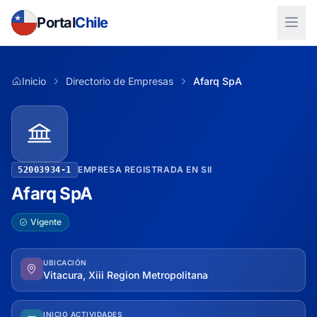
Portal
Chile
Inicio
Directorio de Empresas
Afarq SpA
EMPRESA REGISTRADA EN SII
52003934-1
Afarq SpA
Vigente
UBICACIÓN
Vitacura, Xiii Region Metropolitana
INICIO ACTIVIDADES