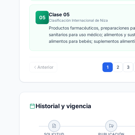
Clase 05
05
Clasificación Internacional de Niza
Productos farmacéuticos, preparaciones par
sanitarios para uso médico; alimentos y sus
alimentos para bebés; suplementos alimenti
para apósitos; material para empastes e im
eliminar animales dañinos; fungicidas, herbi
Anterior
1
2
3
Historial y vigencia
SOLICITUD
PUBLICACIÓN