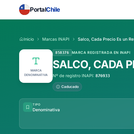
Portal
Chile
Inicio
Marcas INAPI
Salco, Cada Precio Es un R
MARCA REGISTRADA EN INAPI
858376
SALCO, CADA P
MARCA
DENOMINATIVA
Nº de registro INAPI:
876933
Caducado
TIPO
Denominativa