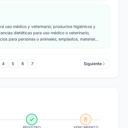
a uso médico y veterinario; productos higiénicos y
tancias dietéticas para uso médico o veterinario,
cios para personas o animales; emplastos, material
presiones dentales; desinfectantes; productos para
cidas.
4
5
6
7
Siguiente
REGISTRO
VENCIMIENTO