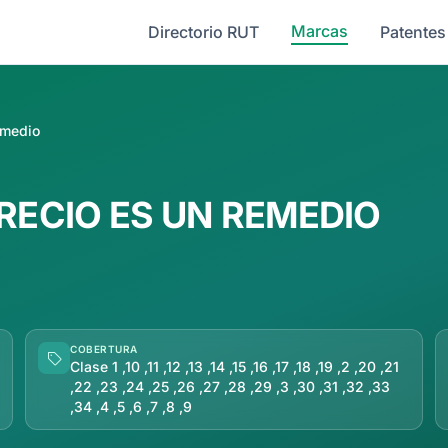
Marcas
Directorio RUT
Patentes
emedio
RECIO ES UN REMEDIO
COBERTURA
Clase 1 ,10 ,11 ,12 ,13 ,14 ,15 ,16 ,17 ,18 ,19 ,2 ,20 ,21
,22 ,23 ,24 ,25 ,26 ,27 ,28 ,29 ,3 ,30 ,31 ,32 ,33
,34 ,4 ,5 ,6 ,7 ,8 ,9