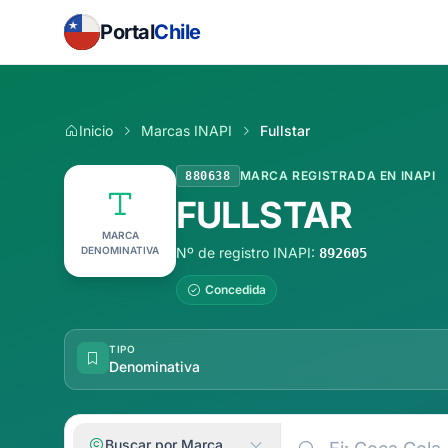
Portal
Chile
Inicio
Marcas INAPI
Fullstar
MARCA REGISTRADA EN INAPI
880638
FULLSTAR
MARCA
DENOMINATIVA
Nº de registro INAPI:
892605
Concedida
TIPO
Denominativa
Buscar por Marca