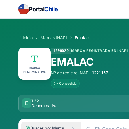
Portal
Chile
Inicio
Marcas INAPI
Emalac
MARCA REGISTRADA EN INAPI
1206029
EMALAC
MARCA
DENOMINATIVA
Nº de registro INAPI:
1221157
Concedida
TIPO
Denominativa
Buscar por Marca