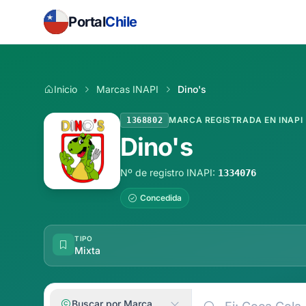
Portal
Chile
Inicio
Marcas INAPI
Dino's
MARCA REGISTRADA EN INAPI
1368802
Dino's
Nº de registro INAPI:
1334076
Concedida
TIPO
Mixta
Buscar por Marca