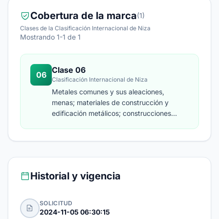
Cobertura de la marca
(1)
Clases de la Clasificación Internacional de Niza
Mostrando 1-1 de 1
Clase 06
06
Clasificación Internacional de Niza
Metales comunes y sus aleaciones,
menas; materiales de construcción y
edificación metálicos; construcciones
transportables metálicas; cables e hilos
metálicos no eléctricos; pequeños
artículos de ferretería metálicos;
contenedores metálicos de
almacenamiento y transporte; cajas de
Historial y vigencia
caudales.
SOLICITUD
2024-11-05 06:30:15