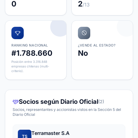
0
2
/13
RANKING NACIONAL
¿VENDE AL ESTADO?
#1.788.660
No
Posición entre 3.316.848
empresas chilenas (multi-
criterio).
Socios según Diario Oficial
(2)
Socios, representantes y accionistas vistos en la Sección 5 del
Diario Oficial
Terramaster S.A
TS