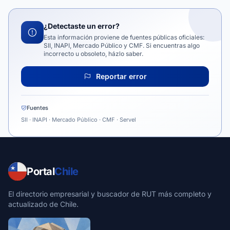
¿Detectaste un error?
Esta información proviene de fuentes públicas oficiales:
SII, INAPI, Mercado Público y CMF. Si encuentras algo
incorrecto u obsoleto, házlo saber.
Reportar error
Fuentes
SII · INAPI · Mercado Público · CMF · Servel
Portal
Chile
El directorio empresarial y buscador de RUT más completo y
actualizado de Chile.