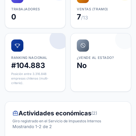
TRABAJADORES
VENTAS (TRAMO)
0
7
/13
RANKING NACIONAL
¿VENDE AL ESTADO?
#104.883
No
Posición entre 3.316.848
empresas chilenas (multi-
criterio).
Actividades económicas
(2)
Giro registrado en el Servicio de Impuestos Internos
Mostrando 1-2 de 2