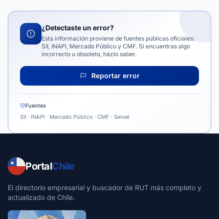
¿Detectaste un error?
Esta información proviene de fuentes públicas oficiales:
SII, INAPI, Mercado Público y CMF. Si encuentras algo
incorrecto u obsoleto, házlo saber.
Reportar error
Fuentes
SII · INAPI · Mercado Público · CMF · Servel
Portal
Chile
El directorio empresarial y buscador de RUT más completo y
actualizado de Chile.