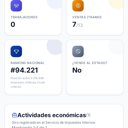
TRABAJADORES
VENTAS (TRAMO)
0
7
/13
RANKING NACIONAL
¿VENDE AL ESTADO?
#94.221
No
Posición entre 3.316.848
empresas chilenas (multi-
criterio).
Actividades económicas
(1)
Giro registrado en el Servicio de Impuestos Internos
Mostrando 1-1 de 1