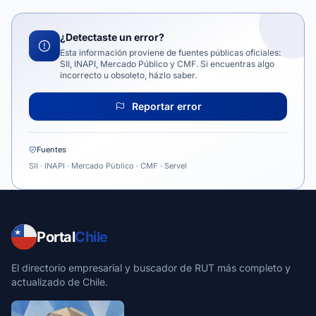
¿Detectaste un error?
Esta información proviene de fuentes públicas oficiales:
SII, INAPI, Mercado Público y CMF. Si encuentras algo
incorrecto u obsoleto, házlo saber.
Reportar error
Fuentes
SII · INAPI · Mercado Público · CMF · Servel
Portal
Chile
El directorio empresarial y buscador de RUT más completo y
actualizado de Chile.