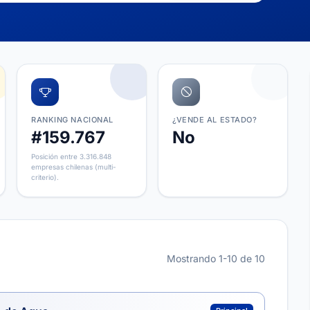
RANKING NACIONAL
¿VENDE AL ESTADO?
#159.767
No
Posición entre 3.316.848
empresas chilenas (multi-
criterio).
Mostrando 1-10 de 10