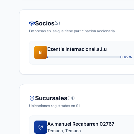
Socios
(2)
Empresas en las que tiene participación accionaria
Ezentis Internacional,s.l.u
EI
0.62%
Sucursales
(14)
Ubicaciones registradas en SII
Av.manuel Recabarren 02767
Temuco, Temuco