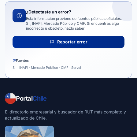
¿Detectaste un error?
Esta información proviene de fuentes públicas oficiales:
SII, INAPI, Mercado Público y CMF. Si encuentras algo
incorrecto u obsoleto, házlo saber.
Reportar error
Fuentes
SII · INAPI · Mercado Público · CMF · Servel
Portal
Chile
El directorio empresarial y buscador de RUT más completo y
actualizado de Chile.