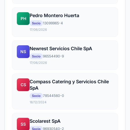
Pedro Montero Huerta
PH
13099965-4
Socio
17/06/2026
Newrest Servicios Chile SpA
NS
96554490-9
Socio
17/06/2026
Compass Catering y Servicios Chile
CS
SpA
78544560-0
Socio
18/12/2024
Scolarest SpA
SS
96930540-2
Socio