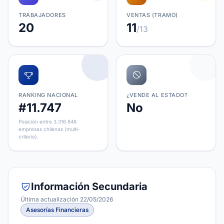
TRABAJADORES
VENTAS (TRAMO)
20
11
/13
RANKING NACIONAL
¿VENDE AL ESTADO?
#11.747
No
Posición entre 3.316.848
empresas chilenas (multi-
criterio).
Información Secundaria
Última actualización 22/05/2026
Asesorías Financieras