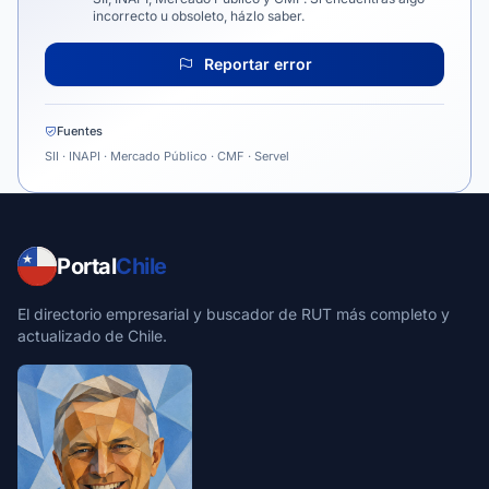
incorrecto u obsoleto, házlo saber.
Reportar error
Fuentes
SII · INAPI · Mercado Público · CMF · Servel
Portal
Chile
El directorio empresarial y buscador de RUT más completo y
actualizado de Chile.