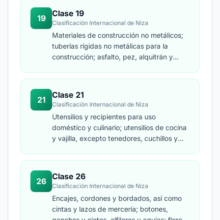
doméstico; material de dibujo y material
Clase 19
19
para artistas; pinceles; material de
Clasificación Internacional de Niza
instrucción y material didáctico; hojas,
Materiales de construcción no metálicos;
películas y bolsas de materias plásticas
tuberías rígidas no metálicas para la
para embalar y empaquetar; caracteres
construcción; asfalto, pez, alquitrán y
de imprenta, clichés de imprenta.
betún; construcciones transportables no
metálicas; monumentos no metálicos.
Clase 21
21
Clasificación Internacional de Niza
Utensilios y recipientes para uso
doméstico y culinario; utensilios de cocina
y vajilla, excepto tenedores, cuchillos y
cucharas; peines y esponjas; cepillos;
materiales para fabricar cepillos; material
de limpieza; vidrio en bruto o
Clase 26
26
semielaborado, excepto vidrio de
Clasificación Internacional de Niza
construcción; artículos de cristalería,
Encajes, cordones y bordados, así como
porcelana y loza.
cintas y lazos de mercería; botones,
ganchos y ojetes, alfileres y agujas; flores