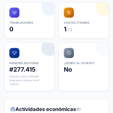
TRABAJADORES
VENTAS (TRAMO)
0
1
/13
RANKING NACIONAL
¿VENDE AL ESTADO?
#277.415
No
Posición entre 3.316.848
empresas chilenas (multi-
criterio).
Actividades económicas
(6)