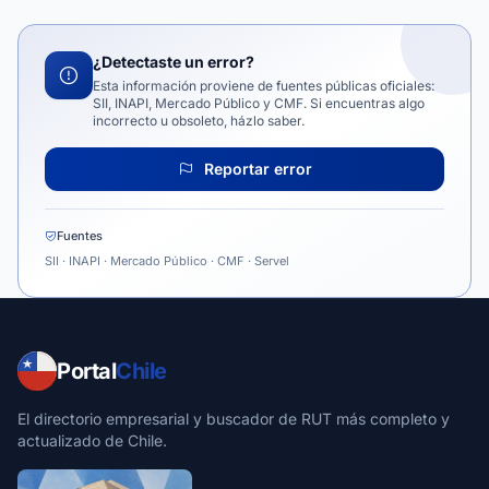
¿Detectaste un error?
Esta información proviene de fuentes públicas oficiales:
SII, INAPI, Mercado Público y CMF. Si encuentras algo
incorrecto u obsoleto, házlo saber.
Reportar error
Fuentes
SII · INAPI · Mercado Público · CMF · Servel
Portal
Chile
El directorio empresarial y buscador de RUT más completo y
actualizado de Chile.